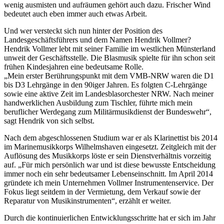
wenig ausmisten und aufräumen gehört auch dazu. Frischer Wind
bedeutet auch eben immer auch etwas Arbeit.
Und wer versteckt sich nun hinter der Position des
Landesgeschäftsführers und dem Namen Hendrik Vollmer?
Hendrik Vollmer lebt mit seiner Familie
im westlichen Münsterland
unweit der Geschäftsstelle. Die Blasmusik spielte für ihn schon seit
frühen Kindesjahren eine bedeutsame Rolle.
„Mein erster Berührungspunkt mit dem VMB-NRW waren die D1
bis D3 Lehrgänge in den 90iger Jahren. Es folgten C-Lehrgänge
sowie eine aktive Zeit im Landesblasorchester NRW. Nach meiner
handwerklichen Ausbildung zum Tischler, führte mich mein
beruflicher Werdegang zum Militärmusikdienst der Bundeswehr“,
sagt Hendrik von sich selbst.
Nach dem abgeschlossenen Studium war er als Klarinettist bis 2014
im Marinemusikkorps Wilhelmshaven eingesetzt. Zeitgleich mit der
Auflösung des Musikkorps löste er sein Dienstverhältnis vorzeitig
auf. „Für mich persönlich war und ist diese bewusste Entscheidung
immer noch ein sehr bedeutsamer Lebenseinschnitt. Im April 2014
gründete ich mein Unternehmen Vollmer Instrumentenservice. Der
Fokus liegt seitdem in der Vermietung, dem Verkauf sowie der
Reparatur von Musikinstrumenten“, erzählt er weiter.
Durch die kontinuierlichen Entwicklungsschritte hat er sich im Jahr