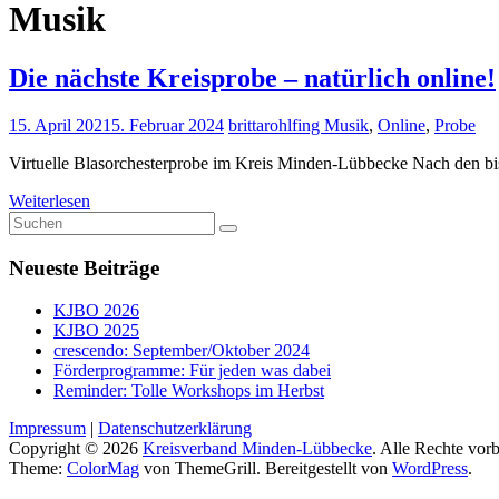
Musik
Die nächste Kreisprobe – natürlich online!
15. April 2021
5. Februar 2024
brittarohlfing
Musik
,
Online
,
Probe
Virtuelle Blasorchesterprobe im Kreis Minden-Lübbecke Nach den bi
Weiterlesen
Neueste Beiträge
KJBO 2026
KJBO 2025
crescendo: September/Oktober 2024
Förderprogramme: Für jeden was dabei
Reminder: Tolle Workshops im Herbst
Impressum
|
Datenschutzerklärung
Copyright © 2026
Kreisverband Minden-Lübbecke
. Alle Rechte vorb
Theme:
ColorMag
von ThemeGrill. Bereitgestellt von
WordPress
.