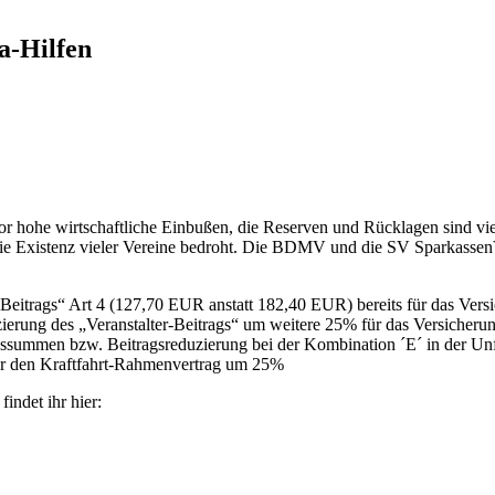
a-Hilfen
r hohe wirtschaftliche Einbußen, die Reserven und Rücklagen sind vie
 die Existenz vieler Vereine bedroht. Die BDMV und die SV Sparkassen
eitrags“ Art 4 (127,70 EUR anstatt 182,40 EUR) bereits für das Vers
ierung des „Veranstalter-Beitrags“ um weitere 25% für das Versicheru
ngssummen bzw. Beitragsreduzierung bei der Kombination ´E´ in der Un
für den Kraftfahrt-Rahmenvertrag um 25%
indet ihr hier: