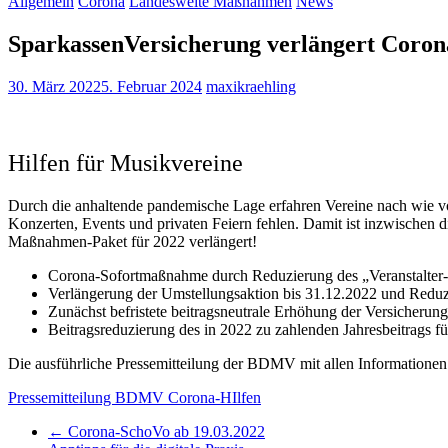
Allgemein
Corona
Landesweite Maßnahmen
News
SparkassenVersicherung verlängert Coron
30. März 2022
5. Februar 2024
maxikraehling
Hilfen für Musikvereine
Durch die anhaltende pandemische Lage erfahren Vereine nach wie vo
Konzerten, Events und privaten Feiern fehlen. Damit ist inzwischen
Maßnahmen-Paket für 2022 verlängert!
Corona-Sofortmaßnahme durch Reduzierung des „Veranstalter-B
Verlängerung der Umstellungsaktion bis 31.12.2022 und Reduz
Zunächst befristete beitragsneutrale Erhöhung der Versicheru
Beitragsreduzierung des in 2022 zu zahlenden Jahresbeitrags 
Die ausführliche Pressemitteilung der BDMV mit allen Informationen f
Pressemitteilung BDMV Corona-HIlfen
←
Corona-SchoVo ab 19.03.2022